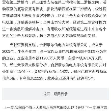
置在第二滑槽内，第二绷簧安装在第二滑槽与第二滑板之间，活
动底座的底端设置有插块，插块活动设置在第二滑槽内，经过榜
首绷簧弹性力吸收并减缓冲击力，防止冲击力直接传递给柴油发
电机组，形成丢失损坏；当冲击力较大时，经过第二绷簧弹性力
进一步涣散和缓解冲击力，有用吸收和减缓运送过程中来自各个
方向的冲击力和轰动，防止发电机组因轰动或晃动而受损。
天眼查资料显现，合肥康尔信电力系统有限公司，成立于
2009年，坐落合肥市，是一家以从事电气机械和器件制造业为主
的企业。企业注册本钱11200万人民币，实缴本钱8714万人民
币。经过天眼查大数据分析，合肥康尔信电力系统有限公司共对
外出资了1家企业，参加招投标项目142次，知识产权方面有商标
信息6条，专利信息222条，此外企业还具有行政许可5个。
返回：
返回目录
上一篇:
我国首个海上大型深水自营气田陵水17-2开钻
下一篇:
黄河流