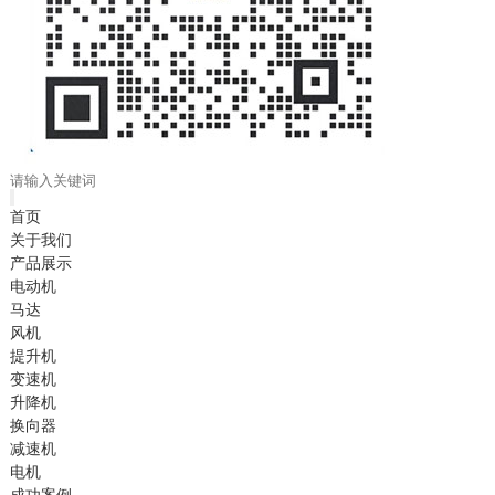
首页
关于我们
产品展示
电动机
马达
风机
提升机
变速机
升降机
换向器
减速机
电机