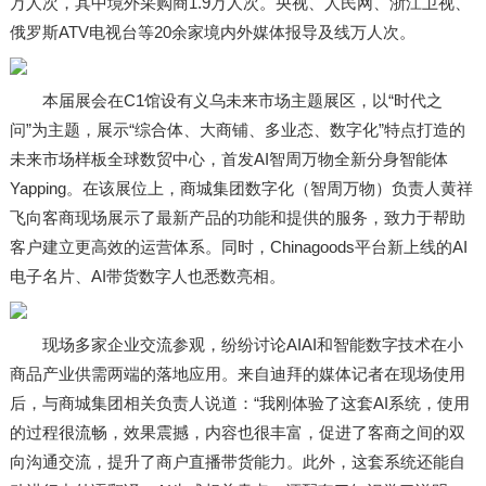
万人次，其中境外采购商1.9万人次。央视、人民网、浙江卫视、
俄罗斯ATV电视台等20余家境内外媒体报导及线万人次。
本届展会在C1馆设有义乌未来市场主题展区，以“时代之
问”为主题，展示“综合体、大商铺、多业态、数字化”特点打造的
未来市场样板全球数贸中心，首发AI智周万物全新分身智能体
Yapping。在该展位上，商城集团数字化（智周万物）负责人黄祥
飞向客商现场展示了最新产品的功能和提供的服务，致力于帮助
客户建立更高效的运营体系。同时，Chinagoods平台新上线的AI
电子名片、AI带货数字人也悉数亮相。
现场多家企业交流参观，纷纷讨论AIAI和智能数字技术在小
商品产业供需两端的落地应用。来自迪拜的媒体记者在现场使用
后，与商城集团相关负责人说道：“我刚体验了这套AI系统，使用
的过程很流畅，效果震撼，内容也很丰富，促进了客商之间的双
向沟通交流，提升了商户直播带货能力。此外，这套系统还能自