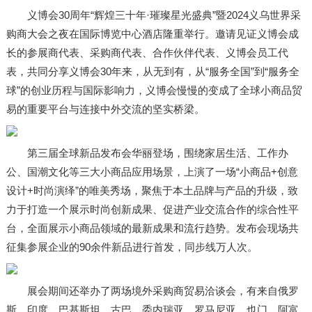
义博会30周年“辉煌三十年·璀璨星光盛典”暨2024义乌世界采
购商大会之夜在国际博览中心酒店隆重举行。邀请见证义博会成
长的参展商代表、采购商代表、合作伙伴代表、义博会员工代
表，共同分享义博会30年来，从无到有，从“服务全国”到“服务全
球”的创业历程与国际影响力，义博会慢慢的变成了全球小商品贸
易的重要平台与连接中外交流的坚实桥梁。
第三届全球新品发布会华丽登场，围绕家居生活、工作办
公、国潮文化等三大小商品应用场景，上演了一场“小商品+创意
设计+时尚演绎”的唯美秀场，聚焦于本土品牌与产品的升级，致
力于打造一个展示时尚创新成果、促进产业交流合作的综合性平
台，全面展示小商品领域的最新成果和流行趋势。发布会现场共
征集参展企业的90余件新品进行首发，同步线万人次。
展会期间还举办了两场境外采购商贸易洽谈会，有来自俄罗
斯、印度、巴基斯坦、古巴、委内瑞亚、罗马尼亚、也门、阿富