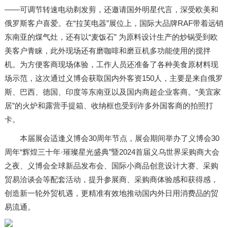
——可调节转速电动剃发剪，还邀请国外明星代言，深受欧美和
俄罗斯客户喜爱。在“拉芙电器”展位上，国际大品牌RAF带着远销
东南亚的煤气灶，还有以“麦饭石” 为原料设计生产的炒锅受到欧
美客户青睐，此外现场还有磨咖啡和磨豆机多功能使用的搅拌
机。为方便客商现场体验，工作人员还准备了各种美食原材料现
场示范，这次通过义博会获取国内外客资150人，主要是来自俄罗
斯、巴西、德国、印度等东南亚以及国内商超企业客商。“美宜家
居”的火炉和露营手提箱、收纳框也受到许多外国客商的拍照打
卡。
本届展会适逢义博会30周年节点，展会期间举办了义博会30
周年“辉煌三十年·璀璨星光盛典”暨2024首届义乌世界采购商大会
之夜、义博会全球新品发布会、国际小商品创意设计大赛、采购
贸易洽谈会等配套活动，提升参展商、采购商体验感和获得感，
创造新一轮外贸机遇，更精准有效地推动国内外日用消费品的贸
易流通。