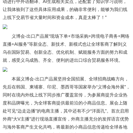
动进行中外语翻译、AI生成相关卖点，还配套了知识学习说明，
让我体验到了这些具体应用成果，的确非常便利，能够为我们线
上线下交易节省大量时间和资金成本，真是太棒了！”
义博会-出口产品展“现场下单+市场采购+跨境电子商务+网络
直播+AI服务”等新业态、新技术、新模式也让全球客商了解到义
乌在国际贸易、创新业态、优化机制、赋能服务方面的努力和成
就，感受义乌成熟、齐全、便利的进出口综合贸易服务环境。
本届义博会-出口产品展坚持全国招展、全球招商战略方向，
先后在韩国、柬埔寨、印尼、墨西哥等国家举办“义博会海外展”，
同时在境内外线上线下同步推广覆盖宣传，为参展商提升企业热
度和品牌曝光，为全球客商提供最前沿的小商品信息。展会上随
处可见“边走边播”的电商主播，其中还有不少“洋面孔”。首次启用
外商“大V主播”进行现场直播宣传，外商主播充分的发挥语言优势
与海外客商产生文化共鸣，将最新的小商品信息传递给全球各地