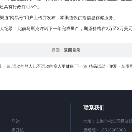
还具有行政许可5个。
道“网易号”用户上传并发布，本渠道仅供给信息存储服务。
人纪录！此前马斯克许诺下一年完成量产，期望价格在2万至3万美
返回：
返回目录
上一篇:
运动的胖人比不运动的瘦人更健康
下一篇:
精品试驾 - 评测 - 车质
联系我们
马达
地址：
上海市松江区经济技
提升机
庞经理：
18516686968