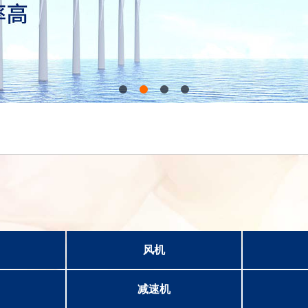
风机
减速机