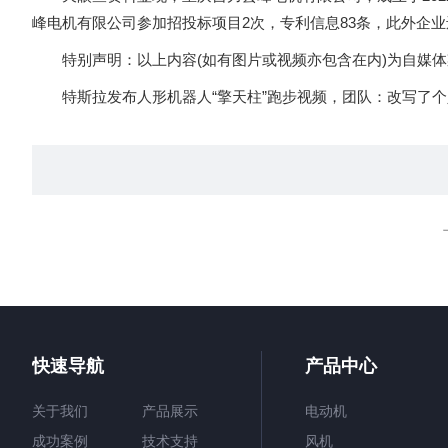
峰电机有限公司参加招投标项目2次，专利信息83条，此外企业
特别声明：以上内容(如有图片或视频亦包含在内)为自媒体渠
特斯拉发布人形机器人“擎天柱”跑步视频，团队：改写了个
快速导航
产品中心
关于我们
产品展示
电动机
成功案例
技术支持
风机