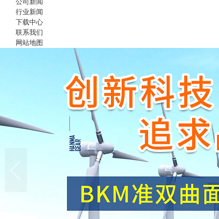
公司新闻
行业新闻
下载中心
联系我们
网站地图
