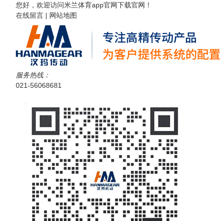
您好，欢迎访问
米兰体育app官网下载
官网！
在线留言
|
网站地图
服务热线：
021-56068681