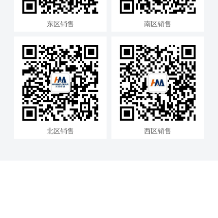
东区销售
南区销售
北区销售
西区销售