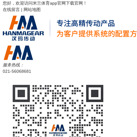
您好，欢迎访问
米兰体育app官网下载
官网！
在线留言
|
网站地图
服务热线：
021-56068681