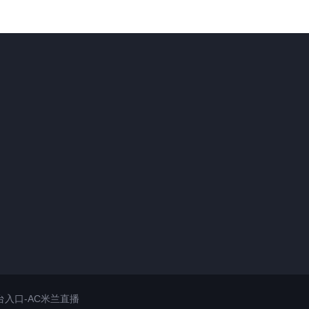
<<
<
1
2
3
4
>
>>
上海市松江区经济技术开发区秦安街
18516686968
021-51383000 / 021-51383111
021-56068681
hanmagear@163.com
hm_gear@163.com
www.hneluanshi.com
台入口-AC米兰直播