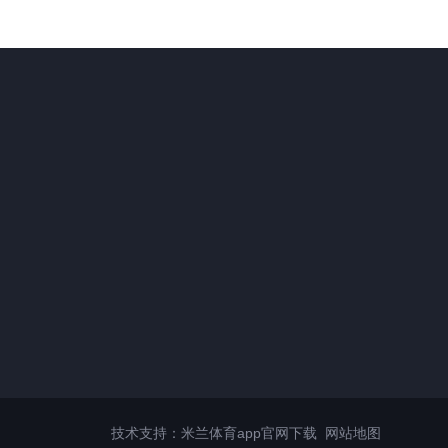
88号
东区
技术支持：
米兰体育app官网下载
网站地图