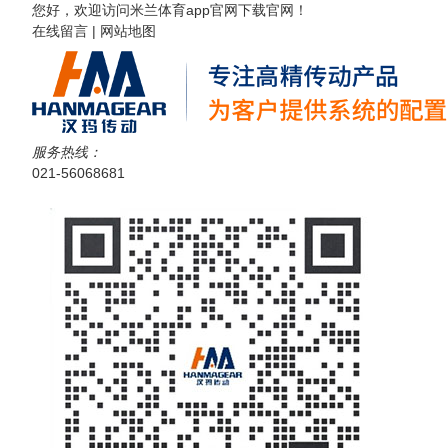
您好，欢迎访问
米兰体育app官网下载
官网！
在线留言
|
网站地图
服务热线：
021-56068681