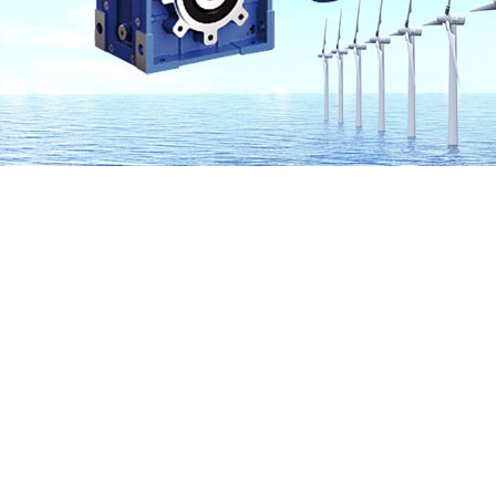
提升机
变速机
电机