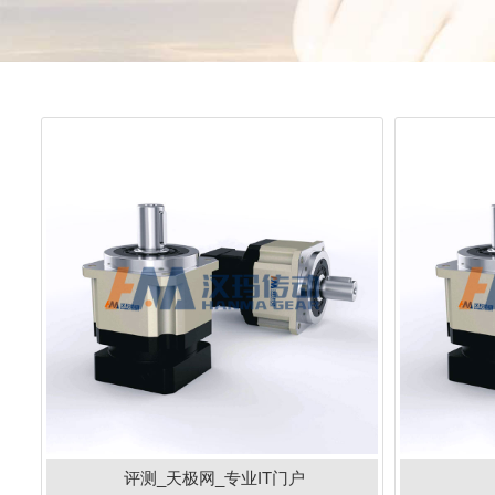
评测_天极网_专业IT门户