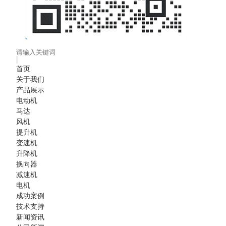
首页
关于我们
产品展示
电动机
马达
风机
提升机
变速机
升降机
换向器
减速机
电机
成功案例
技术支持
新闻资讯