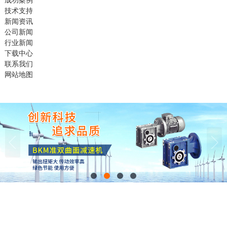
成功案例
技术支持
新闻资讯
公司新闻
行业新闻
下载中心
联系我们
网站地图


首页
产品展示
马达
产品展示
产品展示