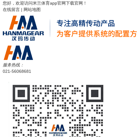
您好，欢迎访问
米兰体育app官网下载
官网！
在线留言
|
网站地图
服务热线：
021-56068681