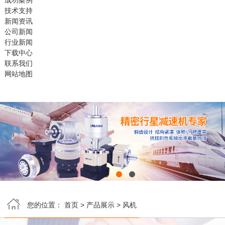
成功案例
技术支持
新闻资讯
公司新闻
行业新闻
下载中心
联系我们
网站地图


您的位置：
首页
>
产品展示
>
风机