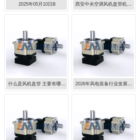
2025年05月10日B
西安中央空调风机盘管机组的选择要注重的是什么？
什么是风机盘管 主要有哪些功用
2026年风电装备行业发展现状、竞争格局及未来趋势分析