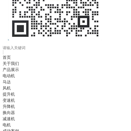
首页
关于我们
产品展示
电动机
马达
风机
提升机
变速机
升降机
换向器
减速机
电机