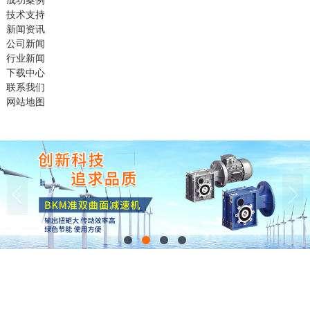
成功案例
技术支持
新闻资讯
公司新闻
行业新闻
下载中心
联系我们
网站地图


首页
成功案例
成功案例
成功案例