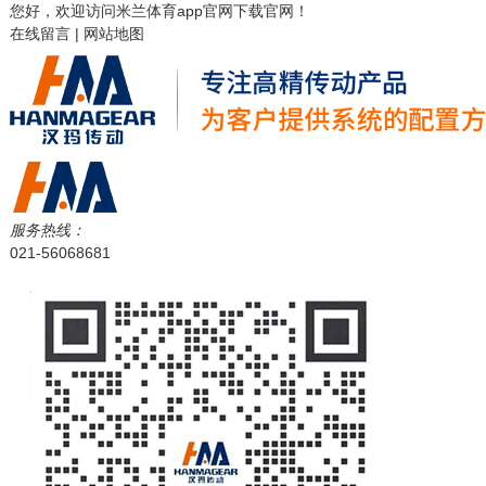
您好，欢迎访问
米兰体育app官网下载
官网！
在线留言
|
网站地图
服务热线：
021-56068681