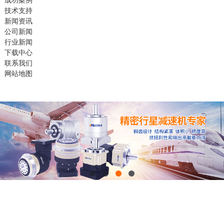
成功案例
技术支持
新闻资讯
公司新闻
行业新闻
下载中心
联系我们
网站地图


首页
新闻资讯
公司新闻
新闻资讯
新闻资讯