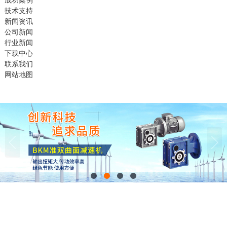
成功案例
技术支持
新闻资讯
公司新闻
行业新闻
下载中心
联系我们
网站地图


首页
新闻资讯
公司新闻
新闻资讯
新闻资讯