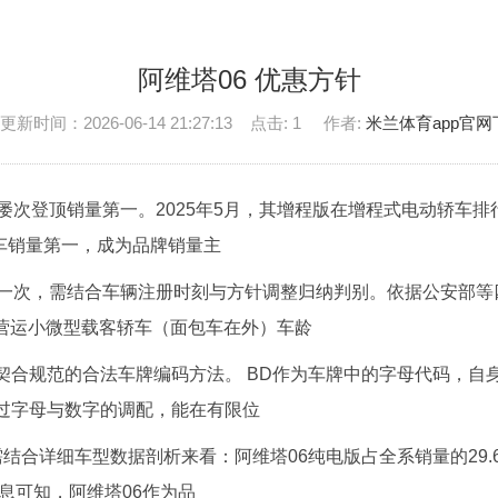
阿维塔06 优惠方针
更新时间：2026-06-14 21:27:13 点击: 1 作者:
米兰体育app官网
登顶销量第一。2025年5月，其增程版在增程式电动轿车排行
轿车销量第一，成为品牌销量主
次，需结合车辆注册时刻与方针调整归纳判别。依据公安部等
非营运小微型载客轿车（面包车在外）车龄
合规范的合法车牌编码方法。 BD作为车牌中的字母代码，自
过字母与数字的调配，能在有限位
详细车型数据剖析来看：阿维塔06纯电版占全系销量的29.6%
息可知，阿维塔06作为品