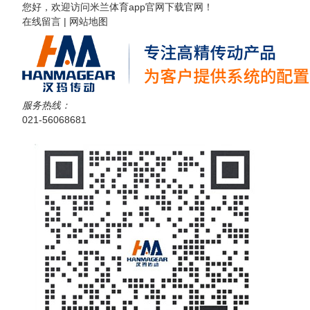
您好，欢迎访问
米兰体育app官网下载
官网！
在线留言
|
网站地图
服务热线：
021-56068681