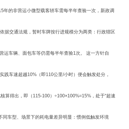
15年的非营运小微型载客轿车需每半年查验一次，新政调
依据交通法规，暂时车牌按行进规模分为两类：行政辖区
运车辆、面包车等仍需每半年查验1次。 这一方针自
践车速超越10%（即110公里/小时）便会触发处分，
出，即（115-100）÷100×100%=15%，处于“超速
同车型、场景下的耗电量差异明显：惯例低触发环境