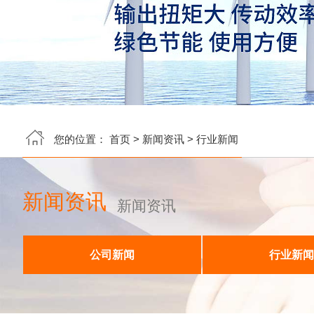
您的位置：
首页
>
新闻资讯
>
行业新闻
新闻资讯
新闻资讯
公司新闻
行业新闻