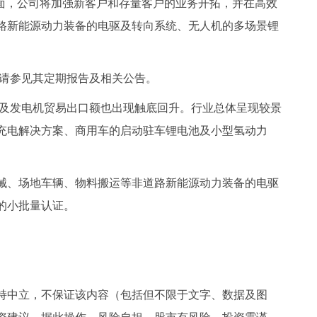
面，公司将加强新客户和存量客户的业务开拓，并在高效
路新能源动力装备的电驱及转向系统、无人机的多场景锂
请参见其定期报告及相关公告。
及发电机贸易出口额也出现触底回升。行业总体呈现较景
充电解决方案、商用车的启动驻车锂电池及小型氢动力
机械、场地车辆、物料搬运等非道路新能源动力装备的电驱
的小批量认证。
中立，不保证该内容（包括但不限于文字、数据及图