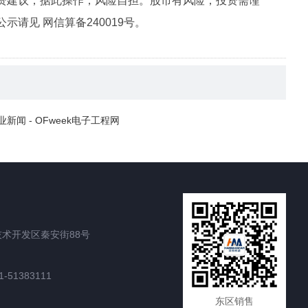
资建议，据此操作，风险自担。股市有风险，投资需谨
见 网信算备240019号。
新闻 - OFweek电子工程网
术开发区秦安街88号
21-51383111
东区销售