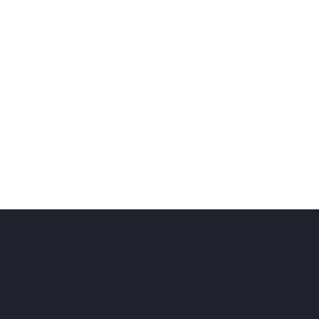
产品展示
电动机
马达
技术支持
风机
提升机