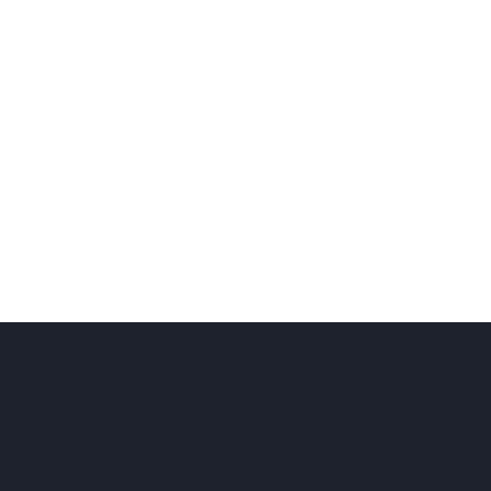
上海市松江区经济技术开发区秦安街
18516686968