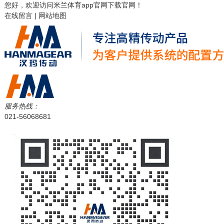
您好，欢迎访问
米兰体育app官网下载
官网！
在线留言
|
网站地图
服务热线：
021-56068681