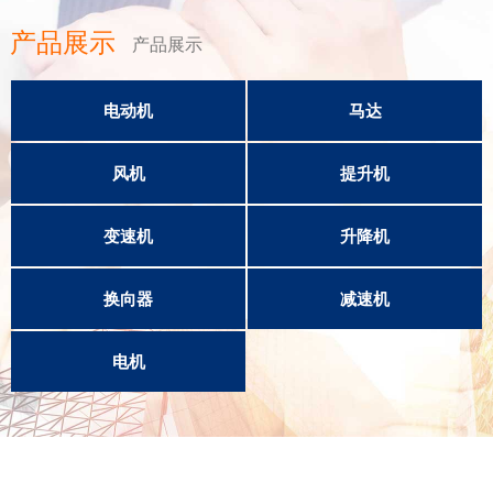
产品展示
产品展示
电动机
马达
风机
提升机
变速机
升降机
换向器
减速机
电机