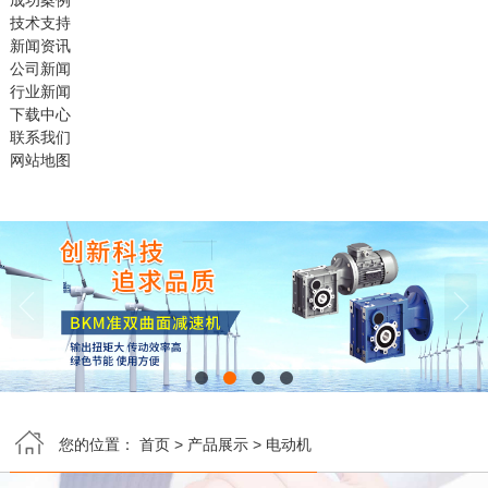
成功案例
技术支持
新闻资讯
公司新闻
行业新闻
下载中心
联系我们
网站地图


您的位置：
首页
>
产品展示
>
电动机