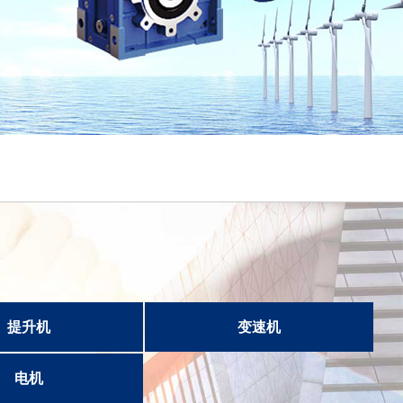
提升机
变速机
电机