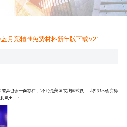
港蓝月亮精准免费材料新年版下载V21
1-16 10:01:30
差异也会一向存在，“不论是美国或我国式微，世界都不会变得
和尽力。”