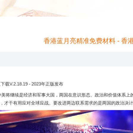
香港蓝月亮精准免费材料 - 香
来源：
米兰体育app官网下载
发布时间：2025-0
.18.19 - 2023年正版发布
将继续是经济和军事大国，两国在意识形态、政治和价值体系上的
国，才干有用应对全球应战。要改进两边联系需求的是两国的政治决计