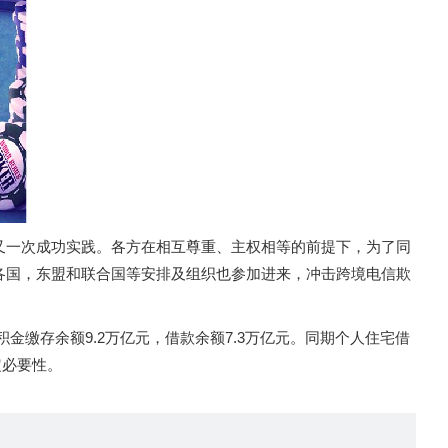
一次成功实践。各方在相互尊重、主权相等的前提下，为了同
各国，东盟和联合国等安排及组织也参加进来，冲击跨境电信欺
缴存余额9.2万亿元，借款余额7.3万亿元。同期个人住宅借
定必要性。