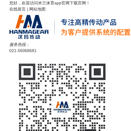
您好，欢迎访问
米兰体育app官网下载
官网！
在线留言
|
网站地图
服务热线：
021-56068681