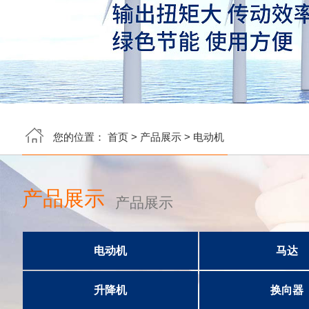
您的位置：
首页
>
产品展示
>
电动机
产品展示
产品展示
电动机
马达
升降机
换向器