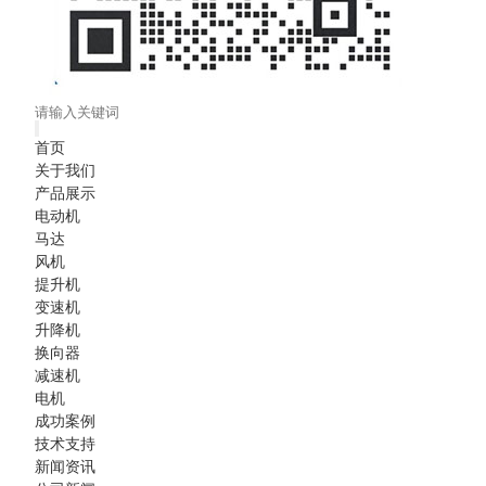
首页
关于我们
产品展示
电动机
马达
风机
提升机
变速机
升降机
换向器
减速机
电机
成功案例
技术支持
新闻资讯