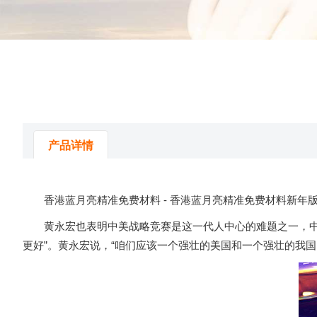
产品详情
香港蓝月亮精准免费材料 - 香港蓝月亮精准免费材料新年版下载V.2
黄永宏也表明中美战略竞赛是这一代人中心的难题之一，中美
更好”。黄永宏说，“咱们应该一个强壮的美国和一个强壮的我