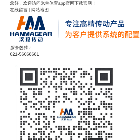
您好，欢迎访问
米兰体育app官网下载
官网！
在线留言
|
网站地图
服务热线：
021-56068681