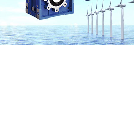
提升机
变速机
电机