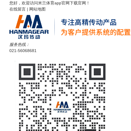
您好，欢迎访问
米兰体育app官网下载
官网！
在线留言
|
网站地图
服务热线：
021-56068681