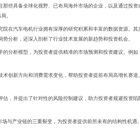
那些具备全球化视野、已布局海外市场的企业，以及通过投资或
格局。
汽车电机行业拥有深厚的研究积累和丰富的数据资源。其发布的
局势分析，还深入剖析了行业技术发展的新趋势和投资机会。
析模型，为投资者提供精准的市场预测和投资建议。例如，其对
术创新方向和消费需求变化，帮助投资者提前布局高增长赛道。
估，并提出了针对性的风险控制建议，助力投资者规避投资陷阱
、市场与产业链的三重裂变，为投资者提供前所未有的结构性机