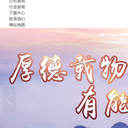
公司新闻
行业新闻
下载中心
联系我们
网站地图
