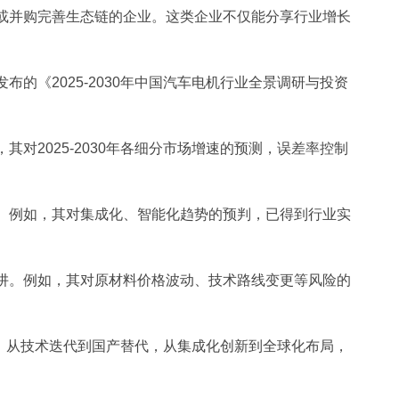
并购完善生态链的企业。这类企业不仅能分享行业增长
《2025-2030年中国汽车电机行业全景调研与投资
2025-2030年各细分市场增速的预测，误差率控制
例如，其对集成化、智能化趋势的预判，已得到行业实
。例如，其对原材料价格波动、技术路线变更等风险的
遇。从技术迭代到国产替代，从集成化创新到全球化布局，