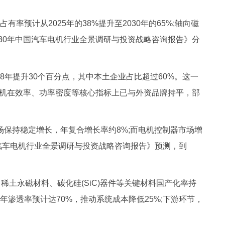
计从2025年的38%提升至2030年的65%;轴向磁
030年中国汽车电机行业全景调研与投资战略咨询报告》分
18年提升30个百分点，其中本土企业占比超过60%。这一
电机在效率、功率密度等核心指标上已与外资品牌持平，部
保持稳定增长，年复合增长率约8%;而电机控制器市场增
年中国汽车电机行业全景调研与投资战略咨询报告》预测，到
稀土永磁材料、碳化硅(SiC)器件等关键材料国产化率持
0年渗透率预计达70%，推动系统成本降低25%;下游环节，