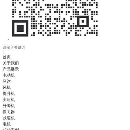
首页
关于我们
产品展示
电动机
马达
风机
提升机
变速机
升降机
换向器
减速机
电机