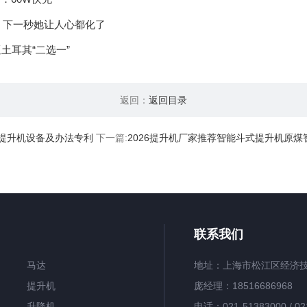
下一秒她让人心都化了
土耳其“二选一”
返回：
返回目录
提升机设备及办法专利
下一篇:
2026提升机厂家推荐智能斗式提升机原
联系我们
马达
地址：
上海市松江区经济技
提升机
庞经理：
18516686968
升降机
电话：
021-51383000 / 0