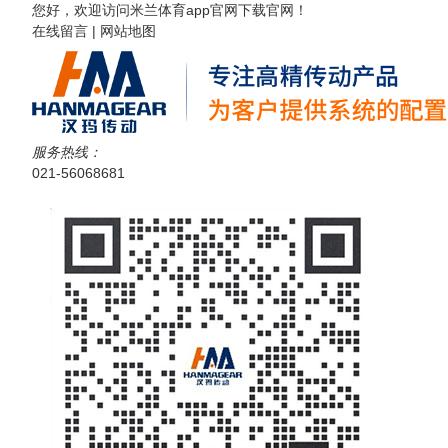
您好，欢迎访问
米兰体育app官网下载
官网！
在线留言
|
网站地图
服务热线：
021-56068681