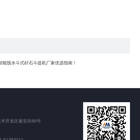
煤智能脱水斗式矸石斗提机厂家优选指南！
术开发区秦安街88号
21-51383111