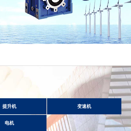
提升机
变速机
电机