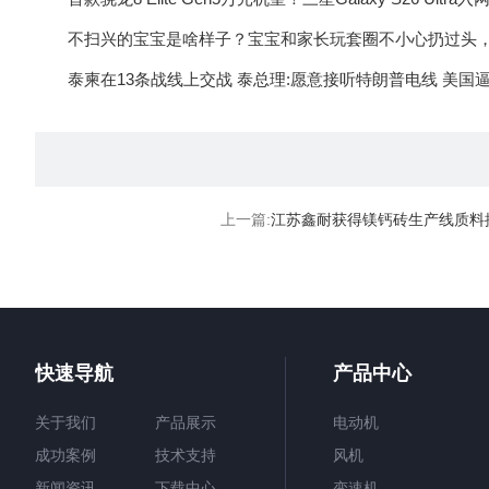
不扫兴的宝宝是啥样子？宝宝和家长玩套圈不小心扔过头，
泰柬在13条战线上交战 泰总理:愿意接听特朗普电线 美国逼
上一篇:
江苏鑫耐获得镁钙砖生产线质料
快速导航
产品中心
关于我们
产品展示
电动机
成功案例
技术支持
风机
新闻资讯
下载中心
变速机