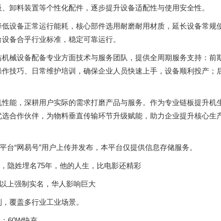
板、卸料装置等个性化配件，逐步提升设备适配性与使用安全性。
设备正常运行能耗，核心部件选用耐磨耐用材质，延长设备常规使
台设备合乎行业标准，稳定可靠运行。
械设备配备专业方面技术与服务团队，提供全周期服务支持：前期
作技巧、日常维护培训，确保企业人员快速上手，设备顺利投产；后
。
能，深耕用户实际的需求打磨产品与服务。作为专业链板提升机生
选合作伙伴，为物料垂直传输环节升级赋能，助力企业提升核心生产
台“网易号”用户上传并发布，本平台仅提供信息存储服务。
，隐姓埋名75年，他的人生，比电影还精彩
元以上强制实名，华人影响巨大
，覆盖多行业工业场景。
入网：60W快充