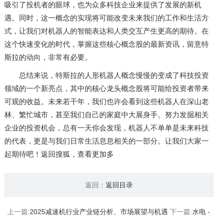
吸引了投机者的眼球，也为众多科技企业来提供了发展的新机
遇。同时，这一概念的实现将可能改变未来我们的工作和生活方
式，让我们对机器人的智能表达和人类交互产生更高的期待。在
这个快速变化的时代，掌握这些核心概念股的最新资讯，留意特
斯拉的动向，非常有必要。
总结来说，特斯拉的人形机器人概念慢慢的变成了科技投资
领域的一个新亮点，其中的核心龙头概念股将可能给投资者带来
可观的收益。未来若干年，我们也许会看到这些机器人在深山老
林、繁忙城市，甚至我们自己的家庭中大展身手。努力发掘相关
企业的投资机会，总有一天你会发现，机器人不单单是未来科技
的代表，更是与我们日常生活息息相关的一部分。让我们大家一
起期待吧！返回搜狐，查看更加多
返回：
返回目录
上一篇:
2025减速机行业产业链分析、市场展望与机遇
下一篇:
水电 -