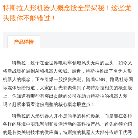
特斯拉人形机器人概念股全景揭秘！这些龙
头股你不能错过！
来源：
米兰体育app官网下载
发布时间：2025-03-22 16:51:53
产品详情
特斯拉，这个在全世界电动车领域风头无两的巨头，如今又
将新战场扩展到AI和机器人领域。最近，特斯拉推出了名为人形
机器人的概念，正在引爆一股投资热潮。随着CNN、路透社等国
际媒体纷纷报道，大家的目光都聚焦到了与特斯拉相关的概念股
上。你知道有哪些有突出贡献的公司在助力特斯拉的机器人梦
吗？赶紧来看看这份完整的核心概念股盘点！
特斯拉的人形机器人并不是简单的科幻形象，而是能在各种
各样的环境中实现智能和灵活运动的高科技产品。首先必须介绍
的是各类关键技术的供应商，特斯拉的机器人大部分依赖于优秀