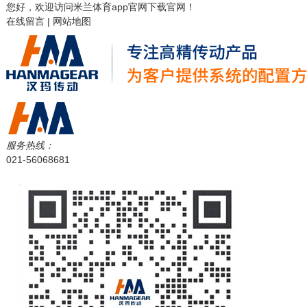
您好，欢迎访问
米兰体育app官网下载
官网！
在线留言
|
网站地图
服务热线：
021-56068681