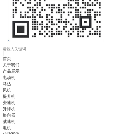
首页
关于我们
产品展示
电动机
马达
风机
提升机
变速机
升降机
换向器
减速机
电机