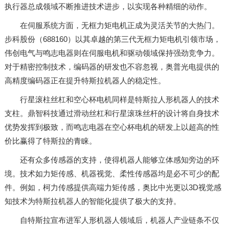
执行器总成领域不断推进技术进步，以实现各种精细的动作。
在伺服系统方面，无框力矩电机正成为灵活关节的大热门。
步科股份（688160）以其卓越的第三代无框力矩电机引领市场，
伟创电气与鸣志电器则在伺服电机和驱动领域保持强劲竞争力。
对于精密控制技术，编码器的研发也不容忽视，奥普光电提供的
高精度编码器正在提升特斯拉机器人的稳定性。
行星滚柱丝杠和空心杯电机同样是特斯拉人形机器人的技术
支柱。鼎智科技通过滑动丝杠和行星滚珠丝杆的设计将自身技术
优势发挥到极致，而鸣志电器在空心杯电机的研发上以超高的性
价比赢得了特斯拉的青睐。
还有众多传感器的支持，使得机器人能够立体感知旁边的环
境。技术如力矩传感、机器视觉、柔性传感器均是必不可少的配
件。例如，柯力传感提供高端力矩传感，奥比中光更以3D视觉感
知技术为特斯拉机器人的智能化提供了极大的支持。
自特斯拉宣布进军人形机器人领域后，机器人产业链条不仅