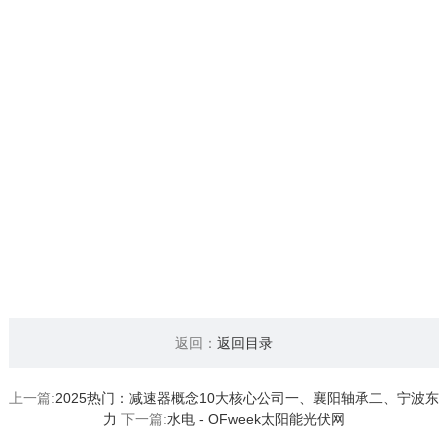
返回：
返回目录
上一篇:
2025热门：减速器概念10大核心公司一、襄阳轴承二、宁波东
力
下一篇:
水电 - OFweek太阳能光伏网