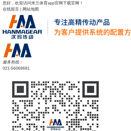
您好，欢迎访问
米兰体育app官网下载
官网！
在线留言
|
网站地图
服务热线：
021-56068681