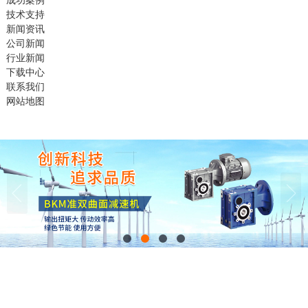
成功案例
技术支持
新闻资讯
公司新闻
行业新闻
下载中心
联系我们
网站地图


首页
产品展示
减速机
产品展示
产品展示