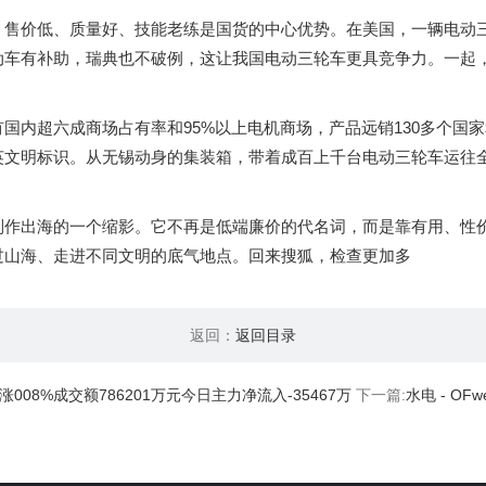
价低、质量好、技能老练是国货的中心优势。在美国，一辆电动三
动车有补助，瑞典也不破例，这让我国电动三轮车更具竞争力。一起
内超六成商场占有率和95%以上电机商场，产品远销130多个国
英文明标识。从无锡动身的集装箱，带着成百上千台电动三轮车运往
出海的一个缩影。它不再是低端廉价的代名词，而是靠有用、性价
过山海、走进不同文明的底气地点。回来搜狐，检查更加多
返回：
返回目录
008%成交额786201万元今日主力净流入-35467万
下一篇:
水电 - OF